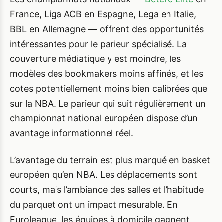
France, Liga ACB en Espagne, Lega en Italie,
BBL en Allemagne — offrent des opportunités
intéressantes pour le parieur spécialisé. La
couverture médiatique y est moindre, les
modèles des bookmakers moins affinés, et les
cotes potentiellement moins bien calibrées que
sur la NBA. Le parieur qui suit régulièrement un
championnat national européen dispose d’un
avantage informationnel réel.
L’avantage du terrain est plus marqué en basket
européen qu’en NBA. Les déplacements sont
courts, mais l’ambiance des salles et l’habitude
du parquet ont un impact mesurable. En
Euroleague, les équipes à domicile gagnent