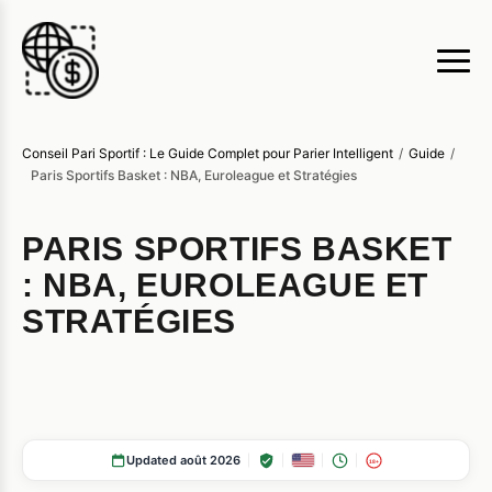
Conseil Pari Sportif : Le Guide Complet pour Parier Intelligent
/
Guide
/
Paris Sportifs Basket : NBA, Euroleague et Stratégies
PARIS SPORTIFS BASKET
: NBA, EUROLEAGUE ET
STRATÉGIES
Updated août 2026
18+