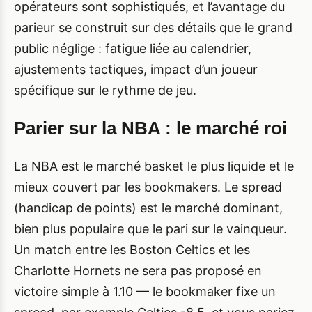
opérateurs sont sophistiqués, et l’avantage du
parieur se construit sur des détails que le grand
public néglige : fatigue liée au calendrier,
ajustements tactiques, impact d’un joueur
spécifique sur le rythme de jeu.
Parier sur la NBA : le marché roi
La NBA est le marché basket le plus liquide et le
mieux couvert par les bookmakers. Le spread
(handicap de points) est le marché dominant,
bien plus populaire que le pari sur le vainqueur.
Un match entre les Boston Celtics et les
Charlotte Hornets ne sera pas proposé en
victoire simple à 1.10 — le bookmaker fixe un