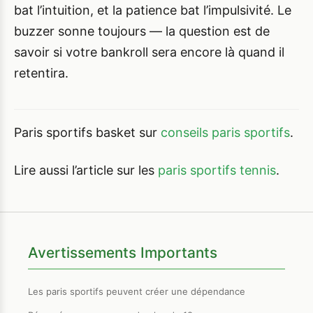
bat l’intuition, et la patience bat l’impulsivité. Le
buzzer sonne toujours — la question est de
savoir si votre bankroll sera encore là quand il
retentira.
Paris sportifs basket sur
conseils paris sportifs
.
Lire aussi l’article sur les
paris sportifs tennis
.
Avertissements Importants
Les paris sportifs peuvent créer une dépendance