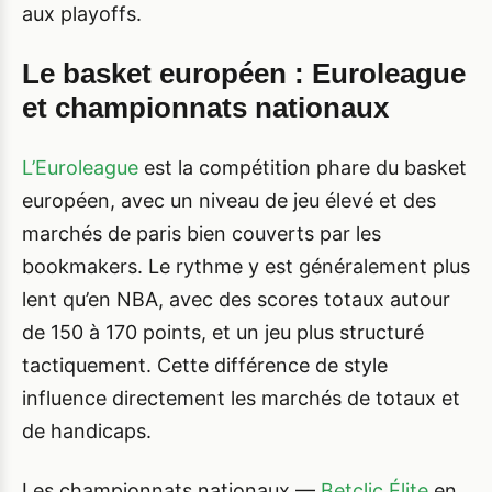
aux playoffs.
Le basket européen : Euroleague
et championnats nationaux
L’Euroleague
est la compétition phare du basket
européen, avec un niveau de jeu élevé et des
marchés de paris bien couverts par les
bookmakers. Le rythme y est généralement plus
lent qu’en NBA, avec des scores totaux autour
de 150 à 170 points, et un jeu plus structuré
tactiquement. Cette différence de style
influence directement les marchés de totaux et
de handicaps.
Les championnats nationaux —
Betclic Élite
en