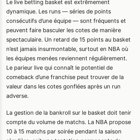
Le live betting basket est extrêmement
dynamique. Les runs — séries de points
consécutifs d’une équipe — sont fréquents et
peuvent faire basculer les cotes de manière
spectaculaire. Un retard de 15 points au basket
n’est jamais insurmontable, surtout en NBA où
les équipes menées reviennent régulièrement.
Le parieur live qui connaît le potentiel de
comeback d’une franchise peut trouver de la
valeur dans les cotes gonflées après un run
adverse.
La gestion de la bankroll sur le basket doit tenir
compte du volume de matchs. La NBA propose
10 à 15 matchs par soirée pendant la saison