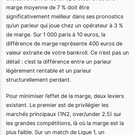
marge moyenne de 7 % doit être
significativement meilleur dans ses pronostics
qu’un parieur qui joue chez un opérateur à 3 %
de marge. Sur 1 000 paris à 10 euros, la
différence de marge représente 400 euros de
valeur extraite de votre bankroll. Ce n’est pas un
détail : c’est la différence entre un parieur
légèrement rentable et un parieur
structurellement perdant.
Pour minimiser l’effet de la marge, deux leviers
existent. Le premier est de privilégier les
marchés principaux (1N2, over/under 2.5) sur
les grandes compétitions, là où la marge est la
plus faible. Sur un match de Ligue 1, un