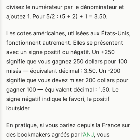
divisez le numérateur par le dénominateur et
ajoutez 1. Pour 5/2 : (5 ÷ 2) + 1 = 3.50.
Les cotes américaines, utilisées aux États-Unis,
fonctionnent autrement. Elles se présentent
avec un signe positif ou négatif. Un +250
signifie que vous gagnez 250 dollars pour 100
misés — équivalent décimal : 3.50. Un -200
signifie que vous devez miser 200 dollars pour
gagner 100 — équivalent décimal : 1.50. Le
signe négatif indique le favori, le positif
l’outsider.
En pratique, si vous pariez depuis la France sur
des bookmakers agréés par l’
ANJ
, vous