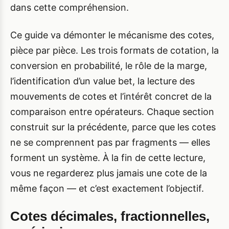
dans cette compréhension.
Ce guide va démonter le mécanisme des cotes,
pièce par pièce. Les trois formats de cotation, la
conversion en probabilité, le rôle de la marge,
l’identification d’un value bet, la lecture des
mouvements de cotes et l’intérêt concret de la
comparaison entre opérateurs. Chaque section
construit sur la précédente, parce que les cotes
ne se comprennent pas par fragments — elles
forment un système. À la fin de cette lecture,
vous ne regarderez plus jamais une cote de la
même façon — et c’est exactement l’objectif.
Cotes décimales, fractionnelles,