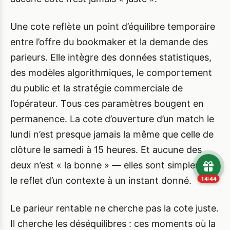
Une cote reflète un point d’équilibre temporaire
entre l’offre du bookmaker et la demande des
parieurs. Elle intègre des données statistiques,
des modèles algorithmiques, le comportement
du public et la stratégie commerciale de
l’opérateur. Tous ces paramètres bougent en
permanence. La cote d’ouverture d’un match le
lundi n’est presque jamais la même que celle de
clôture le samedi à 15 heures. Et aucune des
deux n’est « la bonne » — elles sont simplement
le reflet d’un contexte à un instant donné.
14:43
Le parieur rentable ne cherche pas la cote juste.
Il cherche les déséquilibres : ces moments où la