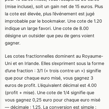
(mise incluse), soit un gain net de 15 euros. Plus
la cote est élevée, plus l’événement est jugé
improbable par le bookmaker. Une cote de 1.20
indique un large favori. Une cote de 8.00
désigne un outsider que peu de gens voient
gagner.
Les cotes fractionnelles dominent au Royaume-
Uni et en Irlande. Elles s’expriment sous la forme
d’une fraction : 3/1 (« trois contre un ») signifie
que pour chaque euro misé, vous gagnez 3
euros de profit. L’équivalent décimal est 4.00
(profit + mise). Une cote de 1/4 signifie que
vous gagnez 0,25 euro pour chaque euro misé
— décimale : 1.25. La conversion est simple :