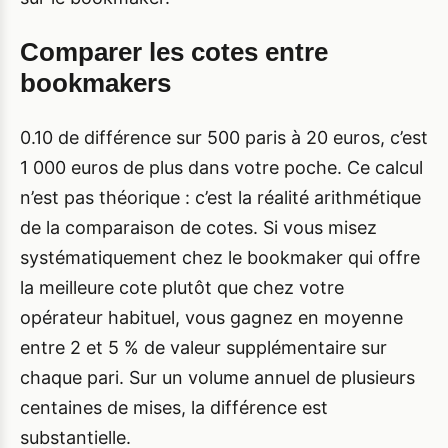
Comparer les cotes entre
bookmakers
0.10 de différence sur 500 paris à 20 euros, c’est
1 000 euros de plus dans votre poche. Ce calcul
n’est pas théorique : c’est la réalité arithmétique
de la comparaison de cotes. Si vous misez
systématiquement chez le bookmaker qui offre
la meilleure cote plutôt que chez votre
opérateur habituel, vous gagnez en moyenne
entre 2 et 5 % de valeur supplémentaire sur
chaque pari. Sur un volume annuel de plusieurs
centaines de mises, la différence est
substantielle.