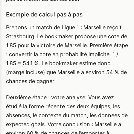
Exemple de calcul pas à pas
Prenons un match de Ligue 1 : Marseille reçoit
Strasbourg. Le bookmaker propose une cote de
1.85 pour la victoire de Marseille. Première étape
: convertir la cote en probabilité implicite. 1 /
1.85 = 54,1 %. Le bookmaker estime donc
(marge incluse) que Marseille a environ 54 % de
chances de gagner.
Deuxième étape : votre analyse. Vous avez
étudié la forme récente des deux équipes, les
absences, le contexte du match, les données de
expected goals. Votre conclusion : Marseille a
environ 60 % de chances de l’emporter à