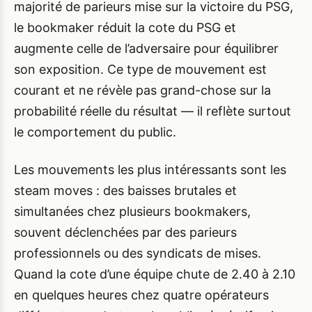
majorité de parieurs mise sur la victoire du PSG,
le bookmaker réduit la cote du PSG et
augmente celle de l’adversaire pour équilibrer
son exposition. Ce type de mouvement est
courant et ne révèle pas grand-chose sur la
probabilité réelle du résultat — il reflète surtout
le comportement du public.
Les mouvements les plus intéressants sont les
steam moves : des baisses brutales et
simultanées chez plusieurs bookmakers,
souvent déclenchées par des parieurs
professionnels ou des syndicats de mises.
Quand la cote d’une équipe chute de 2.40 à 2.10
en quelques heures chez quatre opérateurs