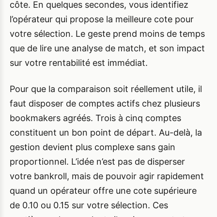
côte. En quelques secondes, vous identifiez
l’opérateur qui propose la meilleure cote pour
votre sélection. Le geste prend moins de temps
que de lire une analyse de match, et son impact
sur votre rentabilité est immédiat.
Pour que la comparaison soit réellement utile, il
faut disposer de comptes actifs chez plusieurs
bookmakers agréés. Trois à cinq comptes
constituent un bon point de départ. Au-delà, la
gestion devient plus complexe sans gain
proportionnel. L’idée n’est pas de disperser
votre bankroll, mais de pouvoir agir rapidement
quand un opérateur offre une cote supérieure
de 0.10 ou 0.15 sur votre sélection. Ces