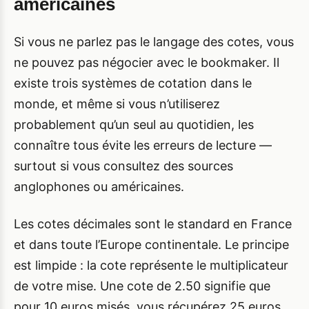
américaines
Si vous ne parlez pas le langage des cotes, vous
ne pouvez pas négocier avec le bookmaker. Il
existe trois systèmes de cotation dans le
monde, et même si vous n’utiliserez
probablement qu’un seul au quotidien, les
connaître tous évite les erreurs de lecture —
surtout si vous consultez des sources
anglophones ou américaines.
Les cotes décimales sont le standard en France
et dans toute l’Europe continentale. Le principe
est limpide : la cote représente le multiplicateur
de votre mise. Une cote de 2.50 signifie que
pour 10 euros misés, vous récupérez 25 euros