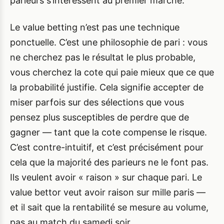
parieurs s’intéressent au premier marché.
Le value betting n’est pas une technique
ponctuelle. C’est une philosophie de pari : vous
ne cherchez pas le résultat le plus probable,
vous cherchez la cote qui paie mieux que ce que
la probabilité justifie. Cela signifie accepter de
miser parfois sur des sélections que vous
pensez plus susceptibles de perdre que de
gagner — tant que la cote compense le risque.
C’est contre-intuitif, et c’est précisément pour
cela que la majorité des parieurs ne le font pas.
Ils veulent avoir « raison » sur chaque pari. Le
value bettor veut avoir raison sur mille paris —
et il sait que la rentabilité se mesure au volume,
pas au match du samedi soir.