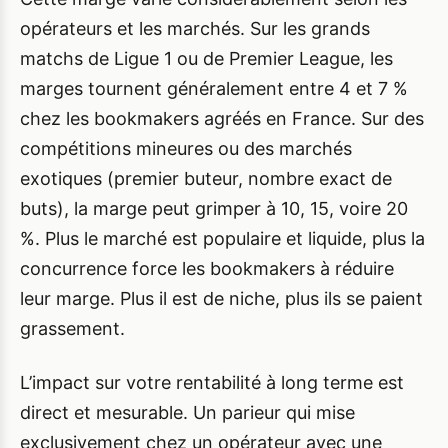
opérateurs et les marchés. Sur les grands
matchs de Ligue 1 ou de Premier League, les
marges tournent généralement entre 4 et 7 %
chez les bookmakers agréés en France. Sur des
compétitions mineures ou des marchés
exotiques (premier buteur, nombre exact de
buts), la marge peut grimper à 10, 15, voire 20
%. Plus le marché est populaire et liquide, plus la
concurrence force les bookmakers à réduire
leur marge. Plus il est de niche, plus ils se paient
grassement.
L’impact sur votre rentabilité à long terme est
direct et mesurable. Un parieur qui mise
exclusivement chez un opérateur avec une