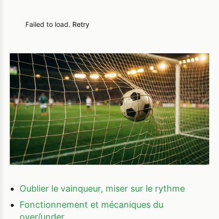
Failed to load.
Retry
Oublier le vainqueur, miser sur le rythme
Fonctionnement et mécaniques du
over/under