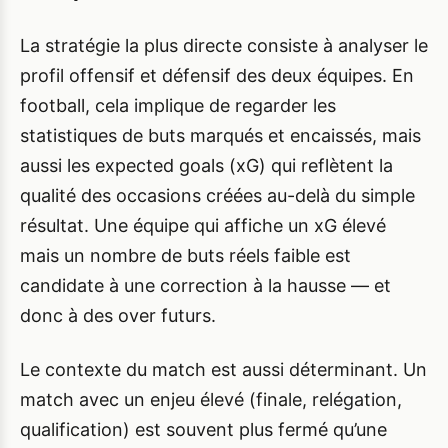
La stratégie la plus directe consiste à analyser le
profil offensif et défensif des deux équipes. En
football, cela implique de regarder les
statistiques de buts marqués et encaissés, mais
aussi les expected goals (xG) qui reflètent la
qualité des occasions créées au-delà du simple
résultat. Une équipe qui affiche un xG élevé
mais un nombre de buts réels faible est
candidate à une correction à la hausse — et
donc à des over futurs.
Le contexte du match est aussi déterminant. Un
match avec un enjeu élevé (finale, relégation,
qualification) est souvent plus fermé qu’une