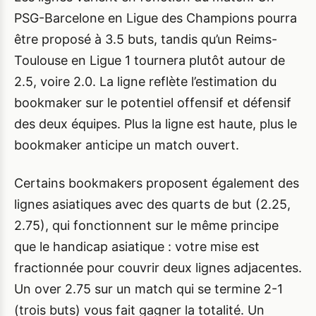
PSG-Barcelone en Ligue des Champions pourra
être proposé à 3.5 buts, tandis qu’un Reims-
Toulouse en Ligue 1 tournera plutôt autour de
2.5, voire 2.0. La ligne reflète l’estimation du
bookmaker sur le potentiel offensif et défensif
des deux équipes. Plus la ligne est haute, plus le
bookmaker anticipe un match ouvert.
Certains bookmakers proposent également des
lignes asiatiques avec des quarts de but (2.25,
2.75), qui fonctionnent sur le même principe
que le handicap asiatique : votre mise est
fractionnée pour couvrir deux lignes adjacentes.
Un over 2.75 sur un match qui se termine 2-1
(trois buts) vous fait gagner la totalité. Un