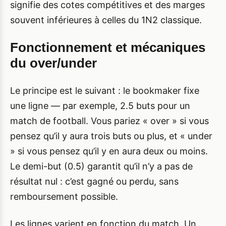
signifie des cotes compétitives et des marges
souvent inférieures à celles du 1N2 classique.
Fonctionnement et mécaniques
du over/under
Le principe est le suivant : le bookmaker fixe
une ligne — par exemple, 2.5 buts pour un
match de football. Vous pariez « over » si vous
pensez qu’il y aura trois buts ou plus, et « under
» si vous pensez qu’il y en aura deux ou moins.
Le demi-but (0.5) garantit qu’il n’y a pas de
résultat nul : c’est gagné ou perdu, sans
remboursement possible.
Les lignes varient en fonction du match. Un