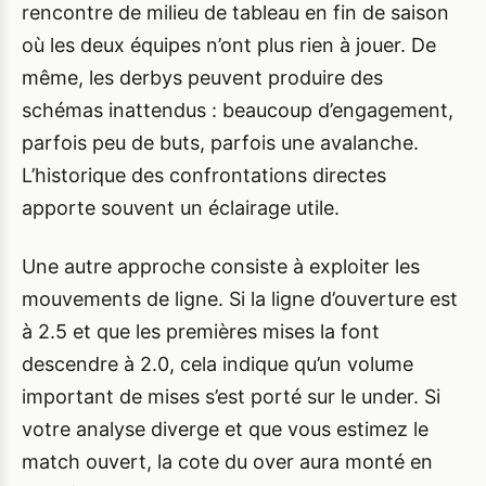
rencontre de milieu de tableau en fin de saison
où les deux équipes n’ont plus rien à jouer. De
même, les derbys peuvent produire des
schémas inattendus : beaucoup d’engagement,
parfois peu de buts, parfois une avalanche.
L’historique des confrontations directes
apporte souvent un éclairage utile.
Une autre approche consiste à exploiter les
mouvements de ligne. Si la ligne d’ouverture est
à 2.5 et que les premières mises la font
descendre à 2.0, cela indique qu’un volume
important de mises s’est porté sur le under. Si
votre analyse diverge et que vous estimez le
match ouvert, la cote du over aura monté en