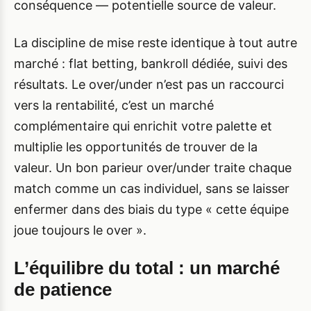
conséquence — potentielle source de valeur.
La discipline de mise reste identique à tout autre
marché : flat betting, bankroll dédiée, suivi des
résultats. Le over/under n’est pas un raccourci
vers la rentabilité, c’est un marché
complémentaire qui enrichit votre palette et
multiplie les opportunités de trouver de la
valeur. Un bon parieur over/under traite chaque
match comme un cas individuel, sans se laisser
enfermer dans des biais du type « cette équipe
joue toujours le over ».
L’équilibre du total : un marché
de patience