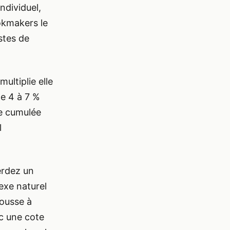
ndividuel,
okmakers le
stes de
ultiplie elle
de 4 à 7 %
ge cumulée
l
erdez un
exe naturel
pousse à
c une cote