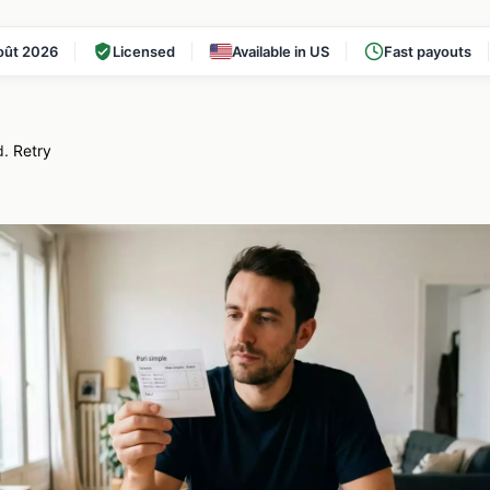
oût 2026
Licensed
Available in US
Fast payouts
d.
Retry