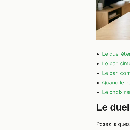
Le duel éte
Le pari sim
Le pari co
Quand le c
Le choix re
Le duel
Posez la ques