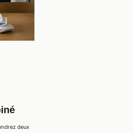
biné
iendrez deux