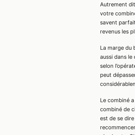
Autrement dit
votre combiné
savent parfai
revenus les p
La marge du b
aussi dans le
selon l’opéra
peut dépasser
considérablem
Le combiné a 
combiné de ci
est de se dire
recommencer,