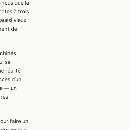
aincus que la
cotes à trois
aussi vieux
hent de
ombinés
ui se
e réalité
ccès d’un
ée — un
très
pour faire un
ndre ce que