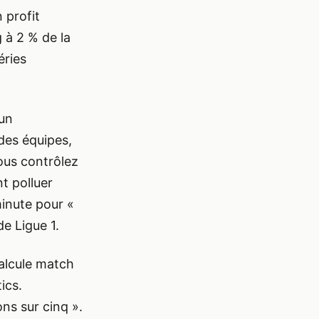
 profit
g à 2 % de la
éries
 un
des équipes,
ous contrôlez
t polluer
minute pour «
de Ligue 1.
calcule match
ics.
ons sur cinq ».