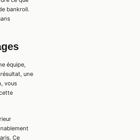
e bankroll.
 sans
ages
ne équipe,
résultat, une
n, vous
cette
rieur
onnablement
aris. Ce