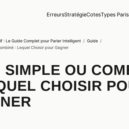
Erreurs
Stratégie
Cotes
Types Paris
if : Le Guide Complet pour Parier Intelligent
/
Guide
/
Combiné : Lequel Choisir pour Gagner
I SIMPLE OU COM
EQUEL CHOISIR P
NER