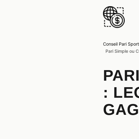
Conseil Pari Sport
Pari Simple ou 
PAR
: L
GAG