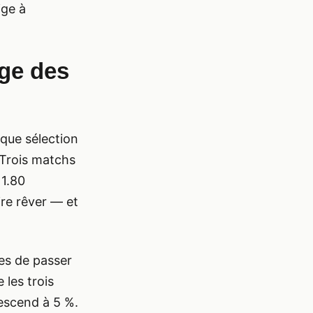
ige à
ège des
aque sélection
. Trois matchs
 1.80
ire rêver — et
es de passer
 les trois
escend à 5 %.