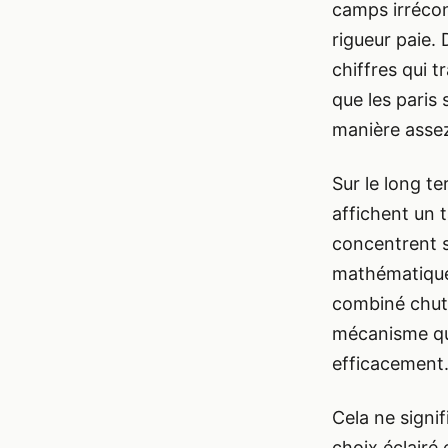
camps irréconc
rigueur paie. 
chiffres qui 
que les paris
manière assez
Sur le long te
affichent un t
concentrent su
mathématique 
combiné chute
mécanisme que
efficacement
Cela ne signif
choix éclairé