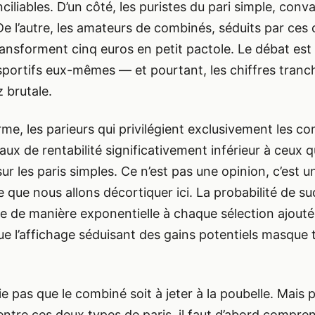
iliables. D’un côté, les puristes du pari simple, conv
De l’autre, les amateurs de combinés, séduits par ces 
transforment cinq euros en petit pactole. Le débat est 
 sportifs eux-mêmes — et pourtant, les chiffres tranc
 brutale.
rme, les parieurs qui privilégient exclusivement les c
aux de rentabilité significativement inférieur à ceux q
r les paris simples. Ce n’est pas une opinion, c’est un
que nous allons décortiquer ici. La probabilité de su
 de manière exponentielle à chaque sélection ajout
 l’affichage séduisant des gains potentiels masque 
.
ie pas que le combiné soit à jeter à la poubelle. Mais 
 entre ces deux types de paris, il faut d’abord compre