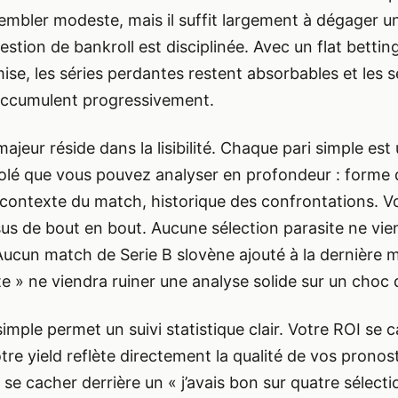
sembler modeste, mais il suffit largement à dégager un
 gestion de bankroll est disciplinée. Avec un flat bettin
ise, les séries perdantes restent absorbables et les s
accumulent progressivement.
majeur réside dans la lisibilité. Chaque pari simple est
lé que vous pouvez analyser en profondeur : forme 
contexte du match, historique des confrontations. V
us de bout en bout. Aucune sélection parasite ne vien
 Aucun match de Serie B slovène ajouté à la dernière 
te » ne viendra ruiner une analyse solide sur un choc 
 simple permet un suivi statistique clair. Votre ROI se 
re yield reflète directement la qualité de vos pronost
se cacher derrière un « j’avais bon sur quatre sélecti