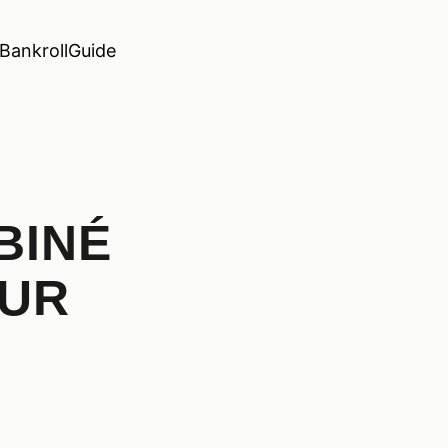
Bankroll
Guide
BINÉ
OUR