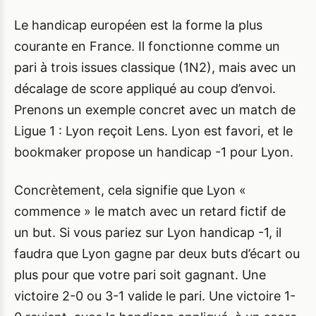
Le handicap européen est la forme la plus
courante en France. Il fonctionne comme un
pari à trois issues classique (1N2), mais avec un
décalage de score appliqué au coup d’envoi.
Prenons un exemple concret avec un match de
Ligue 1 : Lyon reçoit Lens. Lyon est favori, et le
bookmaker propose un handicap -1 pour Lyon.
Concrètement, cela signifie que Lyon «
commence » le match avec un retard fictif de
un but. Si vous pariez sur Lyon handicap -1, il
faudra que Lyon gagne par deux buts d’écart ou
plus pour que votre pari soit gagnant. Une
victoire 2-0 ou 3-1 valide le pari. Une victoire 1-