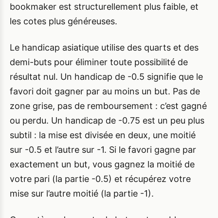
bookmaker est structurellement plus faible, et
les cotes plus généreuses.
Le handicap asiatique utilise des quarts et des
demi-buts pour éliminer toute possibilité de
résultat nul. Un handicap de -0.5 signifie que le
favori doit gagner par au moins un but. Pas de
zone grise, pas de remboursement : c’est gagné
ou perdu. Un handicap de -0.75 est un peu plus
subtil : la mise est divisée en deux, une moitié
sur -0.5 et l’autre sur -1. Si le favori gagne par
exactement un but, vous gagnez la moitié de
votre pari (la partie -0.5) et récupérez votre
mise sur l’autre moitié (la partie -1).