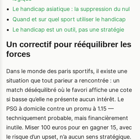
Le handicap asiatique : la suppression du nul
Quand et sur quel sport utiliser le handicap
Le handicap est un outil, pas une stratégie
Un correctif pour rééquilibrer les
forces
Dans le monde des paris sportifs, il existe une
situation que tout parieur a rencontrée : un
match déséquilibré où le favori affiche une cote
si basse qu’elle ne présente aucun intérêt. Le
PSG à domicile contre un promu à 1.15 —
techniquement probable, mais financièrement
inutile. Miser 100 euros pour en gagner 15, avec
le risque d’un upset, n’a aucun sens stratégique.