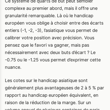
Ce système de quarts de but peut sembler
complexe au premier abord, mais il offre une
granularité remarquable. Là où le handicap
européen vous oblige à choisir entre des écarts
entiers (-1, -2, -3), l’asiatique vous permet de
calibrer votre position avec précision. Vous
pensez que le favori va gagner, mais pas
nécessairement avec deux buts d’écart ? Le
-0.75 ou le -1.25 vous permet d’exprimer cette
nuance.
Les cotes sur le handicap asiatique sont
généralement plus avantageuses de 2 à 5 % par
rapport au handicap européen équivalent, en
raison de la réduction de la marge. Sur un
volume annuel de plusieurs centaines de paris,