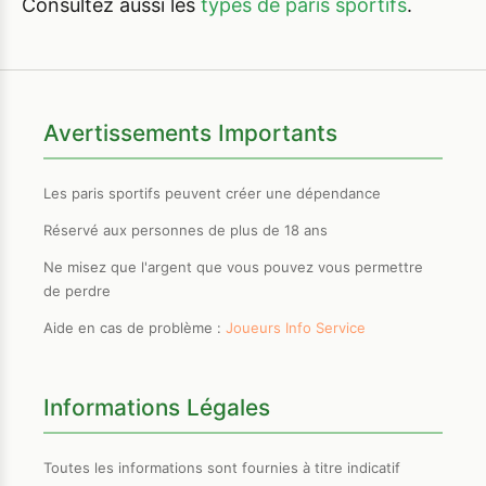
Consultez aussi les
types de paris sportifs
.
Avertissements Importants
Les paris sportifs peuvent créer une dépendance
Réservé aux personnes de plus de 18 ans
Ne misez que l'argent que vous pouvez vous permettre
de perdre
Aide en cas de problème :
Joueurs Info Service
Informations Légales
Toutes les informations sont fournies à titre indicatif